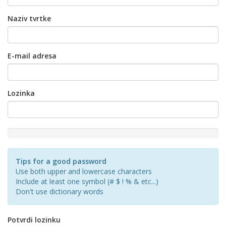
Naziv tvrtke
E-mail adresa
Lozinka
New
Password
Rating:
Tips for a good password
0%
Use both upper and lowercase characters
Include at least one symbol (# $ ! % & etc...)
Don't use dictionary words
Potvrdi lozinku