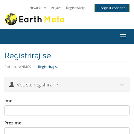
Hrvatski
Prijava
Registtracija
Pregled košarice
Togg
navig
Registriraj se
Početna WHMCS
Registriraj se
Već ste registrirani?
Ime
Prezime